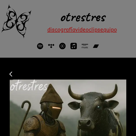
otrestres
discografía
videoclips
equipo